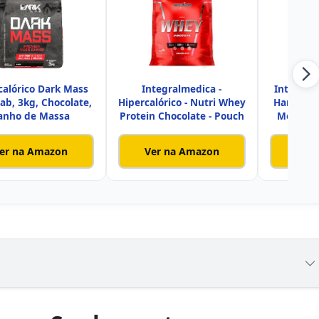
calórico Dark Mass
Integralmedica -
Integral
ab, 3kg, Chocolate,
Hipercalórico - Nutri Whey
Hardcore 
anho de Massa
Protein Chocolate - Pouch
Monohid
er na Amazon
Ver na Amazon
Ver