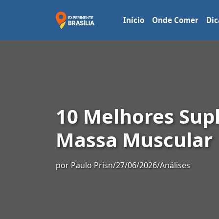
Início
Onde Comer
Dic
10 Melhores Sup
Massa Muscular
por
Paulo Prisn
/
27/06/2026
/
Análises