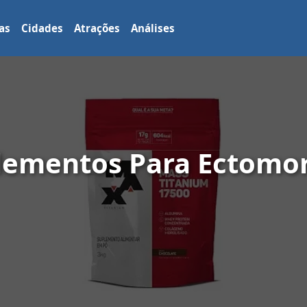
as
Cidades
Atrações
Análises
lementos Para Ectomo