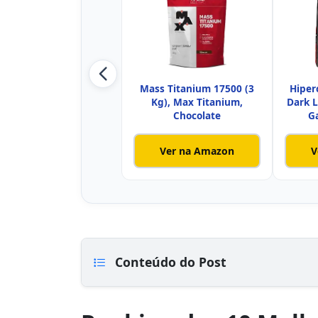
Mass Titanium 17500 (3
Hiper
Kg), Max Titanium,
Dark L
Chocolate
G
Ver na Amazon
V
Conteúdo do Post