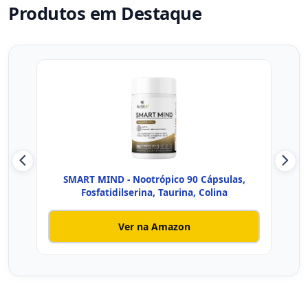
Produtos em Destaque
SMART MIND - Nootrópico 90 Cápsulas,
M
Fosfatidilserina, Taurina, Colina
Ver na Amazon