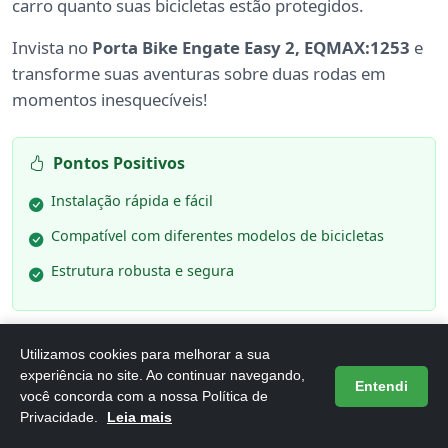
carro quanto suas bicicletas estão protegidos.
Invista no
Porta Bike Engate Easy 2, EQMAX:1253
e
transforme suas aventuras sobre duas rodas em
momentos inesquecíveis!
Pontos Positivos
Instalação rápida e fácil
Compatível com diferentes modelos de bicicletas
Estrutura robusta e segura
Pontos Negativos
Utilizamos cookies para melhorar a sua
experiência no site. Ao continuar navegando,
Entendi
Peso considerável
você concorda com a nossa Política de
Privacidade.
Leia mais
Limitação na capacidade de carga