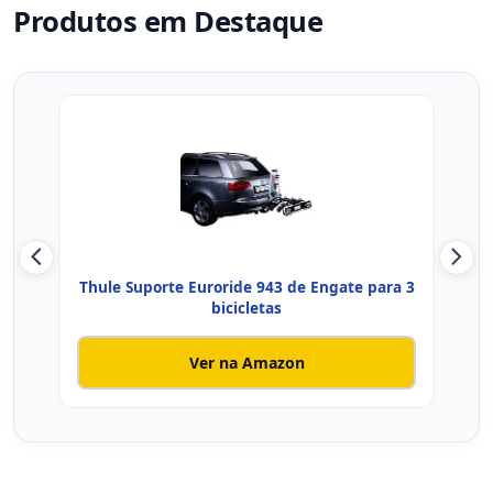
Produtos em Destaque
Thule Suporte Euroride 943 de Engate para 3
Thu
bicicletas
Ver na Amazon