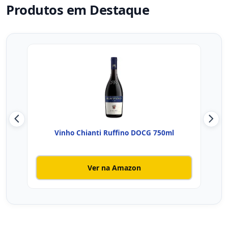
Produtos em Destaque
Vinho Chianti Ruffino DOCG 750ml
Vinh
Ver na Amazon