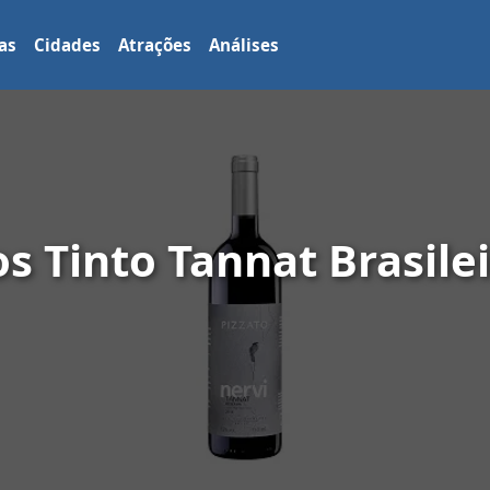
as
Cidades
Atrações
Análises
s Tinto Tannat Brasile