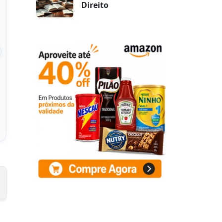
Direito
IOLO RESERVA
SECO TANNAT
X750ML
 na Amazon