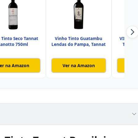
 Tinto Seco Tannat
Vinho Tinto Guatambu
VINHO M
Zanotto 750ml
Lendas do Pampa, Tannat
TINTO 
6
er na Amazon
Ver na Amazon
Ver