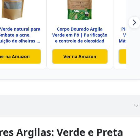
 Verde natural para
Corpo Dourado Argila
PHYTOTE
ombate a acne,
Verde em Pó | Purificação
Verde -
uição de olheiras e
e controle de oleosidad
Máscara fa
pur
er na Amazon
Ver na Amazon
Ver
es Argilas: Verde e Preta