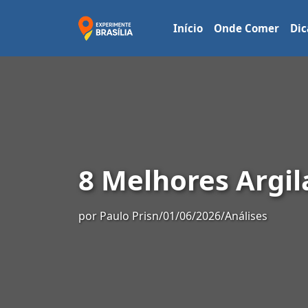
Início
Onde Comer
Dic
8 Melhores Argil
por
Paulo Prisn
/
01/06/2026
/
Análises