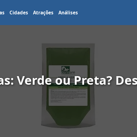
as
Cidades
Atrações
Análises
as: Verde ou Preta? De