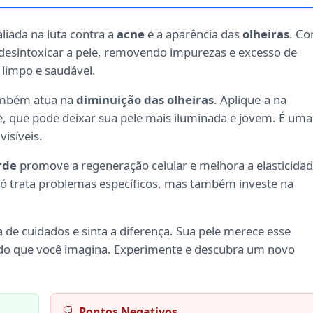
liada na luta contra a
acne
e a aparência das
olheiras
. C
a desintoxicar a pele, removendo impurezas e excesso de
limpo e saudável.
também atua na
diminuição das olheiras
. Aplique-a na
e, que pode deixar sua pele mais iluminada e jovem. É uma
visíveis.
rde
promove a regeneração celular e melhora a elasticida
o só trata problemas específicos, mas também investe na
a de cuidados e sinta a diferença. Sua pele merece esse
m do que você imagina. Experimente e descubra um novo
Pontos Negativos