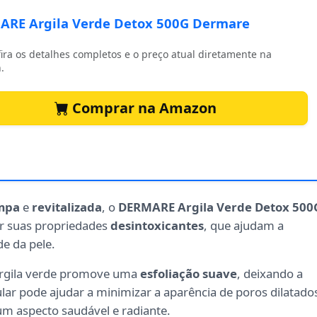
RE Argila Verde Detox 500G Dermare
ira os detalhes completos e o preço atual diretamente na
.
Comprar na Amazon
mpa
e
revitalizada
, o
DERMARE Argila Verde Detox 500
por suas propriedades
desintoxicantes
, que ajudam a
e da pele.
argila verde promove uma
esfoliação suave
, deixando a
ular pode ajudar a minimizar a aparência de poros dilatado
 um aspecto saudável e radiante.