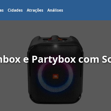
as
Cidades
Atrações
Análises
box e Partybox com S