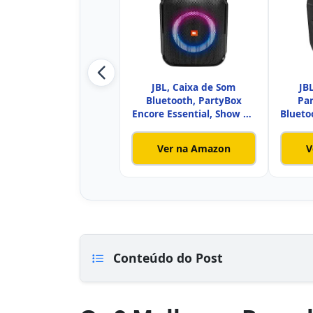
JBL, Caixa de Som
JB
Bluetooth, PartyBox
Par
Encore Essential, Show de
Blueto
Luzes,
Ver na Amazon
V
Conteúdo do Post