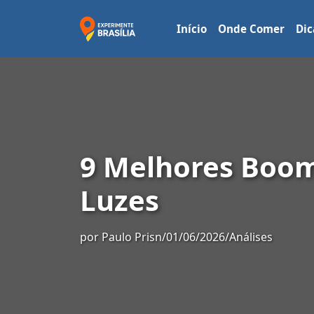
Início
Onde Comer
Dic
9 Melhores Boom
Luzes
por
Paulo Prisn
/
01/06/2026
/
Análises