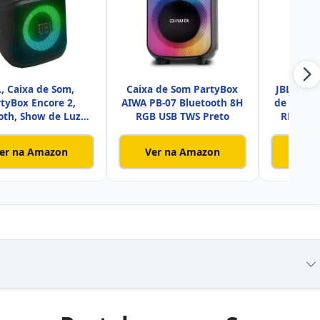
L, Caixa de Som,
Caixa de Som PartyBox
JBL Party
tyBox Encore 2,
AIWA PB-07 Bluetooth 8H
de Som B
oth, Show de Luzes,
RGB USB TWS Preto
RMS, lu
À Prov
er na Amazon
Ver na Amazon
Ver