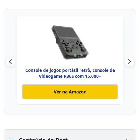
Console de jogos portátil retrô, console de
Con
videogame R36S com 15.000+
Ver na Amazon