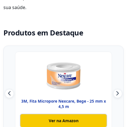
sua saúde.
Produtos em Destaque
3M, Fita Micropore Nexcare, Bege - 25 mm x
Nexc
4,5 m
Ver na Amazon