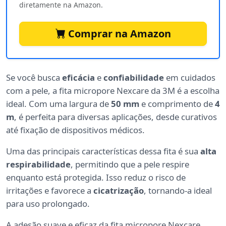
diretamente na Amazon.
Comprar na Amazon
Se você busca
eficácia
e
confiabilidade
em cuidados
com a pele, a fita micropore Nexcare da 3M é a escolha
ideal. Com uma largura de
50 mm
e comprimento de
4
m
, é perfeita para diversas aplicações, desde curativos
até fixação de dispositivos médicos.
Uma das principais características dessa fita é sua
alta
respirabilidade
, permitindo que a pele respire
enquanto está protegida. Isso reduz o risco de
irritações e favorece a
cicatrização
, tornando-a ideal
para uso prolongado.
A adesão suave e eficaz da fita micropore Nexcare