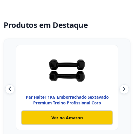
Produtos em Destaque
Par Halter 1KG Emborrachado Sextavado
Pa
Premium Treino Profissional Corp
Ver na Amazon