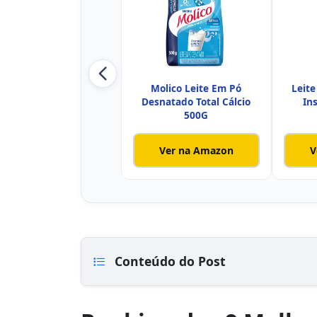
Molico Leite Em Pó
Leit
Desnatado Total Cálcio
In
500G
Ver na Amazon
V
Conteúdo do Post