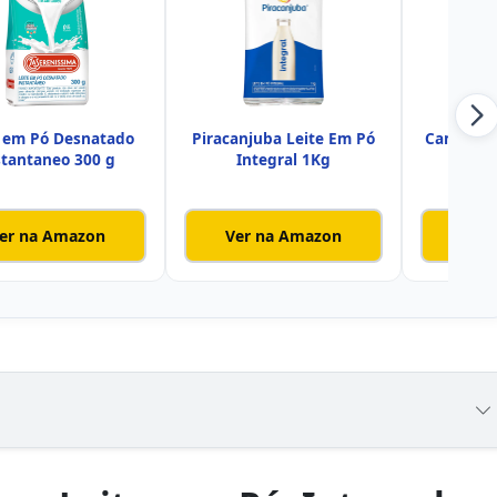
e em Pó Desnatado
Piracanjuba Leite Em Pó
Campones
stantaneo 300 g
Integral 1Kg
Desn
er na Amazon
Ver na Amazon
Ver