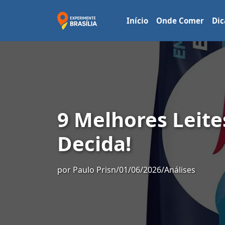
Início
Onde Comer
Dic
9 Melhores Leite
Decida!
por
Paulo Prisn
/
01/06/2026
/
Análises