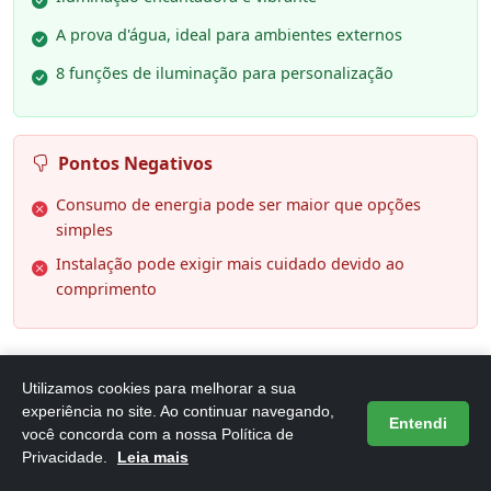
A prova d'água, ideal para ambientes externos
8 funções de iluminação para personalização
Pontos Negativos
Consumo de energia pode ser maior que opções
simples
Instalação pode exigir mais cuidado devido ao
comprimento
Utilizamos cookies para melhorar a sua
experiência no site. Ao continuar navegando,
Entendi
você concorda com a nossa Política de
6. Pisca Cascata Varal 130Led 3,0m
Privacidade.
Leia mais
Circuito Bivolt USB Cordão Fio Fada