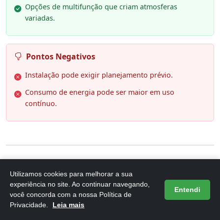
Opções de multifunção que criam atmosferas
variadas.
Pontos Negativos
Instalação pode exigir planejamento prévio.
Consumo de energia pode ser maior em uso
contínuo.
6. Pisca Pisca Solar LEDs 50 Metros -
Utilizamos cookies para melhorar a sua
experiência no site. Ao continuar navegando,
Iluminação Natalina para Área
Entendi
você concorda com a nossa Política de
Exter
Privacidade.
Leia mais