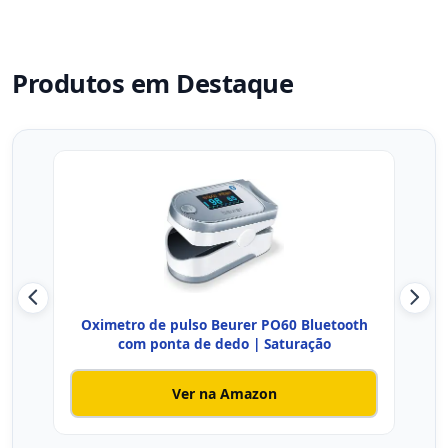
Produtos em Destaque
Oximetro de pulso Beurer PO60 Bluetooth
Oxí
com ponta de dedo | Saturação
Ver na Amazon