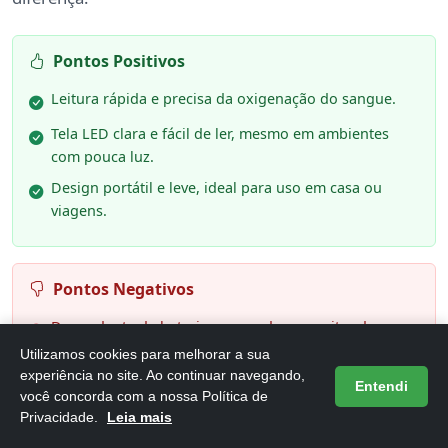
Pontos Positivos
Leitura rápida e precisa da oxigenação do sangue.
Tela LED clara e fácil de ler, mesmo em ambientes
com pouca luz.
Design portátil e leve, ideal para uso em casa ou
viagens.
Pontos Negativos
Dependente de bateria, que pode necessitar de
trocas frequentes.
Utilizamos cookies para melhorar a sua
experiência no site. Ao continuar navegando,
Pode não funcionar corretamente em dedos muito
Entendi
você concorda com a nossa Política de
grossos.
Privacidade.
Leia mais