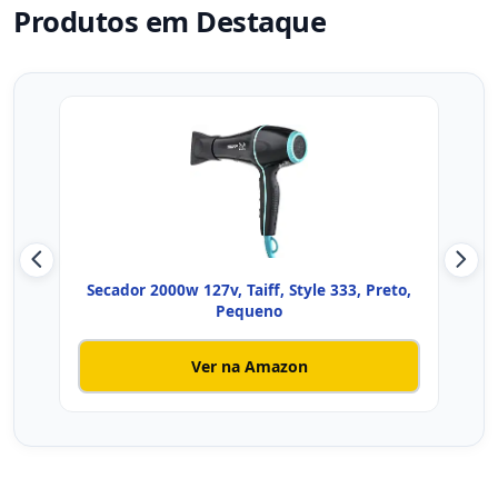
Produtos em Destaque
Secador 2000w 127v, Taiff, Style 333, Preto,
SE
Pequeno
Ver na Amazon