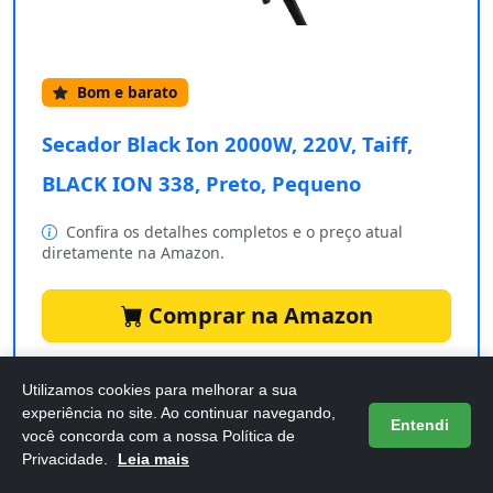
Bom e barato
Secador Black Ion 2000W, 220V, Taiff,
BLACK ION 338, Preto, Pequeno
Confira os detalhes completos e o preço atual
diretamente na Amazon.
Comprar na Amazon
Utilizamos cookies para melhorar a sua
O
Secador Black Ion 2000W
da Taiff é a escolha
experiência no site. Ao continuar navegando,
Entendi
você concorda com a nossa Política de
perfeita para quem busca
eficiência
e
praticidade
na
Privacidade.
Leia mais
rotina de cuidados com os cabelos. Com sua potência