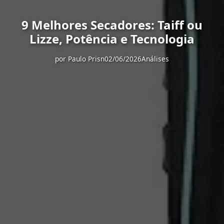
9 Melhores Secadores: Taiff ou
Lizze, Potência e Tecnologia
por
Paulo Prisn
02/06/2026
Análises