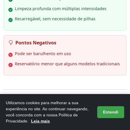
Limpeza profunda com múltiplas intensidades
Recarregável, sem necessidade de pilhas
Pontos Negativos
Pode ser barulhento em uso
Reservatório menor que alguns modelos tradicionais
Utilizamos cookies para melhorar a sua
6. Irrigador Bucal Portátil, com
experiência no site. Ao continuar navegando,
Entendi
Esterilização UV Water Flosser
você concorda com a nossa Política de
Privacidade.
Leia mais
Elétrico