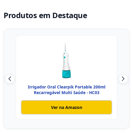
Produtos em Destaque
Irrigador Oral Clearpik Portable 200ml
Irr
Recarregável Multi Saúde - HC03
Ver na Amazon