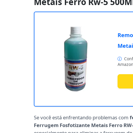
Metais Ferro Rw-5 500M
Remov
Metai
Conf
Amazon
Se você está enfrentando problemas com
f
Ferrugem Fosfotizante Metais Ferro RW
especialmente para eliminar a ferrugem de 