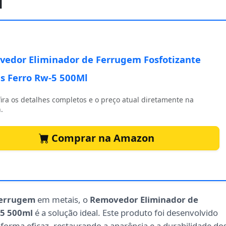
l
edor Eliminador de Ferrugem Fosfotizante
s Ferro Rw-5 500Ml
ira os detalhes completos e o preço atual diretamente na
.
Comprar na Amazon
errugem
em metais, o
Removedor Eliminador de
-5 500ml
é a solução ideal. Este produto foi desenvolvido
forma eficaz, restaurando a aparência e a durabilidade do