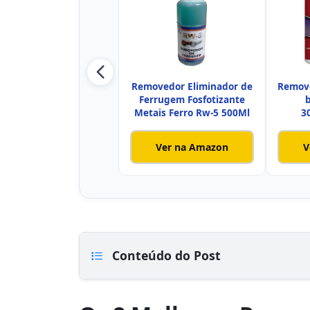
Removedor Eliminador de
Remove
Ferrugem Fosfotizante
Metais Ferro Rw-5 500Ml
3
F
Ver na Amazon
V
Conteúdo do Post