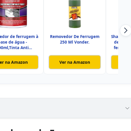
dor de ferrugem à
Removedor De Ferrugem
Shakven 
base de água -
250 Ml Vonder.
de ferro
00ml,Tinta Anti
ferrugem
errugem Ferro
er na Amazon
Ver na Amazon
Ver