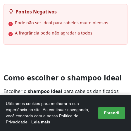
Pontos Negativos
Pode não ser ideal para cabelos muito oleosos
A fragrância pode não agradar a todos
Como escolher o shampoo ideal
Escolher o
shampoo ideal
para cabelos danificados
pode fazer toda a diferença na recuperação da saúde
Utilizamos cookies para melhorar a sua
dos fios. É importante considerar o tipo de dano que
experiência no site. Ao continuar navegando,
Entendi
você concorda com a nossa Política de
seu cabelo apresenta, como quebra, ressecamento ou
Privacidade.
Leia mais
pontas duplas.